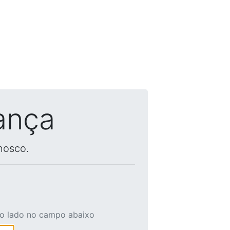
ança
nosco.
ao lado no campo abaixo