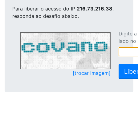
Para liberar o acesso
do IP
216.73.216.38
,
responda ao desafio abaixo.
Digite 
lado no
[trocar imagem]