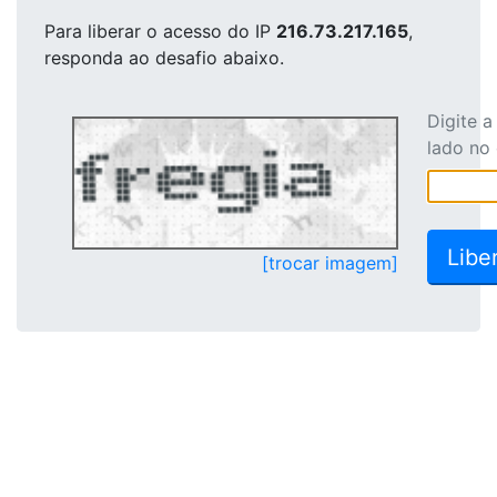
Para liberar o acesso
do IP
216.73.217.165
,
responda ao desafio abaixo.
Digite 
lado no
[trocar imagem]