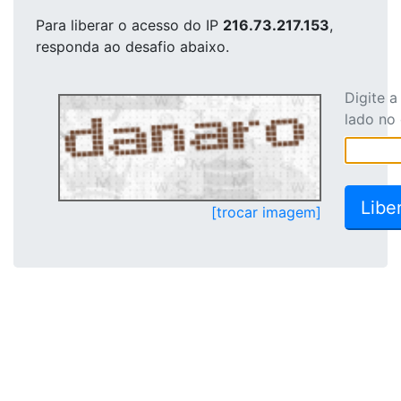
Para liberar o acesso
do IP
216.73.217.153
,
responda ao desafio abaixo.
Digite 
lado no
[trocar imagem]