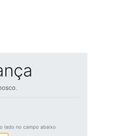
ança
nosco.
ao lado no campo abaixo