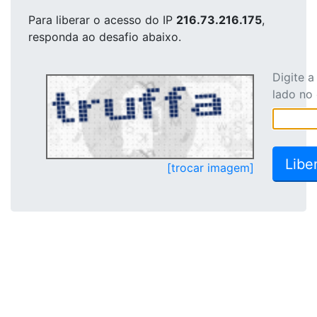
Para liberar o acesso
do IP
216.73.216.175
,
responda ao desafio abaixo.
Digite 
lado no
[trocar imagem]