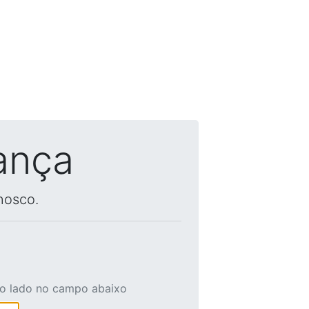
ança
nosco.
ao lado no campo abaixo