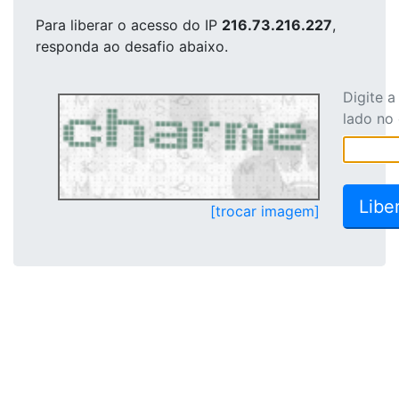
Para liberar o acesso
do IP
216.73.216.227
,
responda ao desafio abaixo.
Digite 
lado no
[trocar imagem]