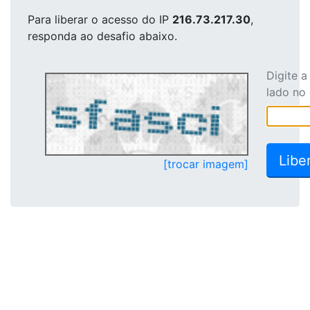
Para liberar o acesso
do IP
216.73.217.30
,
responda ao desafio abaixo.
Digite 
lado no
[trocar imagem]