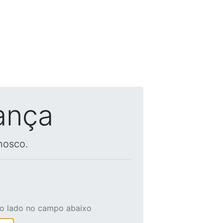
ança
nosco.
ao lado no campo abaixo