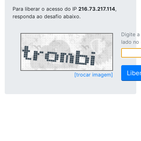
Para liberar o acesso
do IP
216.73.217.114
,
responda ao desafio abaixo.
Digite 
lado no
[trocar imagem]