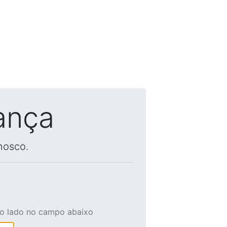
ança
nosco.
ao lado no campo abaixo